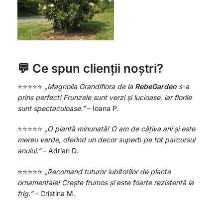
💬 Ce spun clienții noștri?
⭐️⭐️⭐️⭐️⭐️
„Magnolia Grandiflora de la
RebeGarden
s-a
prins perfect! Frunzele sunt verzi și lucioase, iar florile
sunt spectaculoase.”
– Ioana P.
⭐️⭐️⭐️⭐️⭐️
„O plantă minunată! O am de câțiva ani și este
mereu verde, oferind un decor superb pe tot parcursul
anului.”
– Adrian D.
⭐️⭐️⭐️⭐️⭐️
„Recomand tuturor iubitorilor de plante
ornamentale! Crește frumos și este foarte rezistentă la
frig.”
– Cristina M.