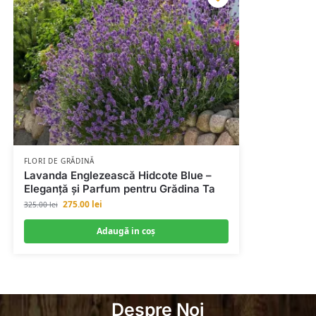
FLORI DE GRĂDINĂ
Lavanda Englezească Hidcote Blue –
Eleganță și Parfum pentru Grădina Ta
275.00
lei
325.00
lei
Adaugă in coş
Despre Noi