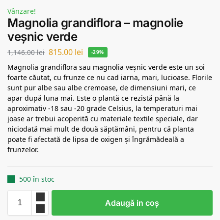
Vânzare!
Magnolia grandiflora – magnolie
veșnic verde
815.00
lei
1,146.00
lei
-29%
Magnolia grandiflora sau magnolia veșnic verde este un soi
foarte căutat, cu frunze ce nu cad iarna, mari, lucioase. Florile
sunt pur albe sau albe cremoase, de dimensiuni mari, ce
apar după luna mai. Este o plantă ce rezistă până la
aproximativ -18 sau -20 grade Celsius, la temperaturi mai
joase ar trebui acoperită cu materiale textile speciale, dar
niciodată mai mult de două săptămâni, pentru că planta
poate fi afectată de lipsa de oxigen și îngrămădeală a
frunzelor.
500 în stoc
Adaugă in coş