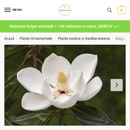
MENIU
0
Reducere fulger activată! ⚡
10
% reducere cu codul
„REBE10”
🌿✨
Acasă
Plante Ornamentale
Plante exotice și mediteraneene
Magnolia grandiflora – magnolie veșnic verde
/
/
/