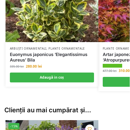
ARBUȘTI ORNAMENTALI
,
PLANTE ORNAMENTALE
PLANTE ORNAME
Euonymus japonicus ‘Elegantissimus
Artar japon
Aureus’ Bila
‘Atropurpur
280.00
lei
335.00
lei
310.0
477.00
lei
Adaugă in coş
Clienții au mai cumpărat și…
-15%