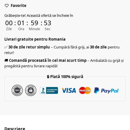
Favorite
Grăbește-te! Această ofertă se încheie în
00
:
01
:
59
:
52
Zile
Ora
Minute
Sec
Livrari gratuite pentru Romania
✅
30 de zile retur simplu
– Cumpără fără griji, ai
30 de zile
pentru
retur!
🚚
Comandă procesată în cel mai scurt timp
– Ambalată cu grijă și
pregătită pentru livrare rapidă!
🔒
Plată 100% sigură
Descriere