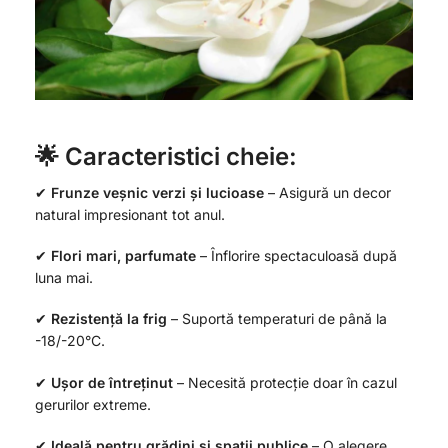
🌟 Caracteristici cheie:
✔
Frunze veșnic verzi și lucioase
– Asigură un decor
natural impresionant tot anul.
✔
Flori mari, parfumate
– Înflorire spectaculoasă după
luna mai.
✔
Rezistență la frig
– Suportă temperaturi de până la
-18/-20°C.
✔
Ușor de întreținut
– Necesită protecție doar în cazul
gerurilor extreme.
✔
Ideală pentru grădini și spații publice
– O alegere