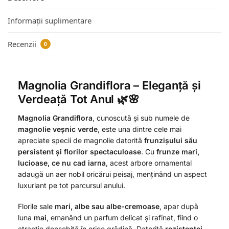
Informații suplimentare
Recenzii
0
Magnolia Grandiflora – Eleganță și
Verdeață Tot Anul 🌿🌸
Magnolia Grandiflora
, cunoscută și sub numele de
magnolie veșnic verde
, este una dintre cele mai
apreciate specii de magnolie datorită
frunzișului său
persistent și florilor spectaculoase
. Cu
frunze mari,
lucioase, ce nu cad iarna
, acest arbore ornamental
adaugă un aer nobil oricărui peisaj, menținând un aspect
luxuriant pe tot parcursul anului.
Florile sale
mari, albe sau albe-cremoase
, apar după
luna
mai
, emanând un parfum delicat și rafinat, fiind o
atracție deosebită în orice grădină. Datorită
rezistenței