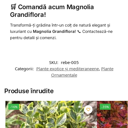
🛒 Comandă acum Magnolia
Grandiflora!
Transformă-ți grădina într-un colț de natură elegant și
luxuriant cu
Magnolia Grandiflora!
📞 Contactează-ne
pentru detalii și comenzi.
SKU:
rebe-005
Categorii:
Plante exotice și mediteraneene
,
Plante
Ornamentale
Produse înrudite
-16%
-35%