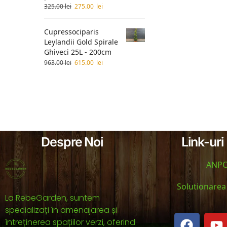
325.00
lei
275.00
lei
Cupressociparis
Leylandii Gold Spirale
Ghiveci 25L - 200cm
963.00
lei
615.00
lei
Despre Noi
Link-uri 
ANP
Solutionarea l
La RebeGarden, suntem
specializați în amenajarea și
întreținerea spațiilor verzi, oferind