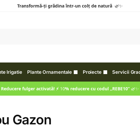
Transformă-ți grădina într-un colț de natură
🌿✨
e Irigatie
Plante Ornamentale
Proiecte
Servicii Gra
Reducere fulger activată! ⚡
10
% reducere cu codul
„REBE10”
🌿✨
ou Gazon