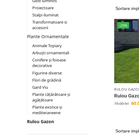
Glob luminos
Proiectoare
Stalpi iluminat
Transformatoare si
-20%
accesorii
Plante Ornamentale
Animale Topiary
Arbuști ornamentali
Conifere și foioase
decorative
Figurine diverse
Flori de grădină
Gard Viu
RULOU GAZO
Plante cățărătoare și
Rulou Gazo
agățătoare
60.
75.00
lei
Plante exotice și
mediteraneene
Rulou Gazon