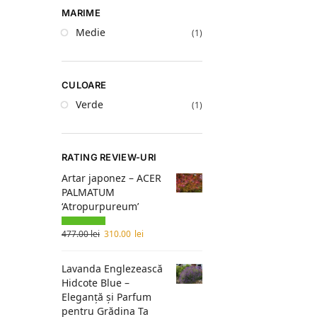
MARIME
Medie
(1)
CULOARE
Verde
(1)
RATING REVIEW-URI
Artar japonez – ACER
PALMATUM
‘Atropurpureum’
477.00
lei
310.00
lei
Lavanda Englezească
Hidcote Blue –
Eleganță și Parfum
pentru Grădina Ta