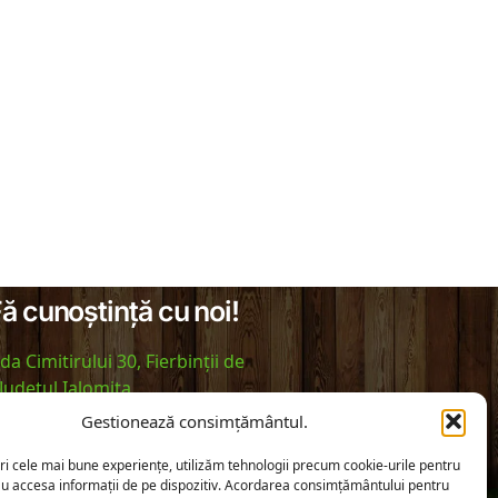
ă cunoștință cu noi!
da Cimitirului 30, Fierbinții de
 Judetul Ialomita
Gestionează consimțământul.
+40 764 530 691
ri cele mai bune experiențe, utilizăm tehnologii precum cookie-urile pentru
il :
contact@rebegarden.ro
au accesa informații de pe dispozitiv. Acordarea consimțământului pentru