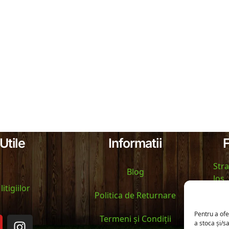
Utile
Informatii
F
C
Stra
Blog
Jos,
itigiilor
Politica de Returnare
Tel :
Pentru a ofe
Ema
Termeni și Condiții
a stoca și/s