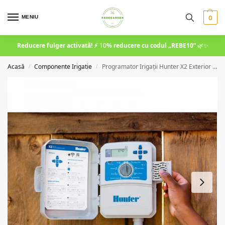
MENIU
0
Reducere fulger activată! ⚡
10
% reducere cu codul
„REBE10”
🌿✨
Acasă
Componente Irigatie
Programator Irigații Hunter X2 Exterior – 6 zone, 24V cu opțiune Wi-Fi
/
/