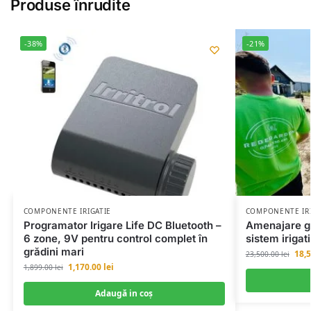
Produse înrudite
-38%
-21%
COMPONENTE IRIGATIE
COMPONENTE IRI
Programator Irigare Life DC Bluetooth –
Amenajare gr
6 zone, 9V pentru control complet în
sistem irigat
grădini mari
18,
23,500.00
lei
1,170.00
lei
1,899.00
lei
Adaugă in coş