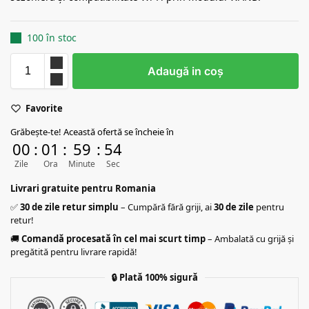
100 în stoc
Adaugă in coş
Favorite
Grăbește-te! Această ofertă se încheie în
00
:
01
:
59
:
53
Zile
Ora
Minute
Sec
Livrari gratuite pentru Romania
✅
30 de zile retur simplu
– Cumpără fără griji, ai
30 de zile
pentru
retur!
🚚
Comandă procesată în cel mai scurt timp
– Ambalată cu grijă și
pregătită pentru livrare rapidă!
🔒
Plată 100% sigură