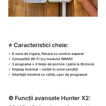
⭐ Caracteristici cheie:
✓
6 zone de irigare, fiecare cu control separat
✓
Compatibil Wi-Fi (cu modulul WAND)
✓
3 programe × 4 timpi de pornire / până la 6h/zonă
✓
Display iluminat – vizibil în orice condiții
✓
Interfață intuitivă cu rotită, ușor de programat
⚙️ Funcții avansate Hunter X2: