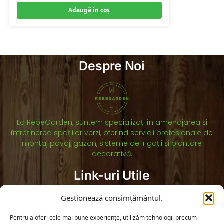
Adaugă in coş
Despre Noi
La RebeGarden, suntem specializați în amenajarea și
întreținerea spațiilor verzi, oferind servicii profesionale de
montaj pavaj, gazon, sisteme de irigații și plantare
decorativă.
Link-uri Utile
ANPC
Gestionează consimțământul.
Solutionarea litigiilor
Pentru a oferi cele mai bune experiențe, utilizăm tehnologii precum