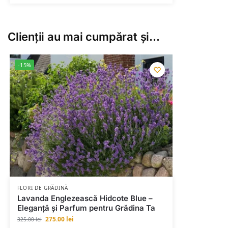
Clienții au mai cumpărat și…
-15%
FLORI DE GRĂDINĂ
Lavanda Englezească Hidcote Blue –
Eleganță și Parfum pentru Grădina Ta
275.00
lei
325.00
lei