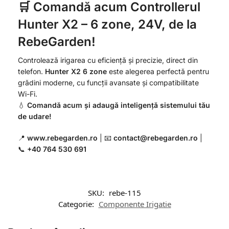
🛒 Comandă acum Controllerul
Hunter X2 – 6 zone, 24V, de la
RebeGarden!
Controlează irigarea cu eficiență și precizie, direct din
telefon.
Hunter X2 6 zone
este alegerea perfectă pentru
grădini moderne, cu funcții avansate și compatibilitate
Wi-Fi.
💧
Comandă acum și adaugă inteligență sistemului tău
de udare!
📍
www.rebegarden.ro
| 📧
contact@rebegarden.ro
|
📞
+40 764 530 691
SKU:
rebe-115
Categorie:
Componente Irigatie