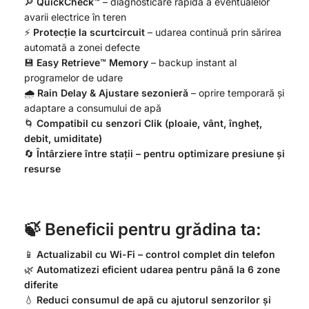
🔎
QuickCheck™
– diagnosticare rapidă a eventualelor
avarii electrice în teren
⚡
Protecție la scurtcircuit
– udarea continuă prin sărirea
automată a zonei defecte
💾
Easy Retrieve™ Memory
– backup instant al
programelor de udare
🌧️
Rain Delay & Ajustare sezonieră
– oprire temporară și
adaptare a consumului de apă
🌀
Compatibil cu senzori Clik (ploaie, vânt, îngheț,
debit, umiditate)
🔄
Întârziere între stații – pentru optimizare presiune și
resurse
🍃 Beneficii pentru grădina ta:
📱
Actualizabil cu Wi-Fi – control complet din telefon
🌿
Automatizezi eficient udarea pentru până la 6 zone
diferite
💧
Reduci consumul de apă cu ajutorul senzorilor și