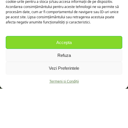
cookie-urile pentru a stoca și/sau accesa informații de pe dispozitiv.
Acordarea consimțământului pentru aceste tehnologii ne va permite să
procesăm date, cum ar fi comportamentul de navigare sau ID-uri unice
pe acest site. Lipsa consimțământului sau retragerea acestuia poate
afecta negativ anumite funcționalități și caracteristici.
Informatii
Accepta
Blog
Refuza
Politica de Returnare
Vezi Preferintele
Termeni și Condiții
Termeni și Condiții
Politica de Confidențialitate
Fă cunoștință cu noi!
Strada Cimitirului 30, Fierbinții de Jos, Judetul Ialomita