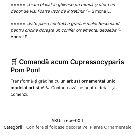
⭐️⭐️⭐️⭐️⭐️
„L-am plasat în ghivece pe terasă și oferă un
decor de vis! Foarte ușor de întreținut.”
– Simona L.
⭐️⭐️⭐️⭐️⭐️
„Este piesa centrală a grădinii mele! Recomand
pentru oricine dorește un conifer ornamental deosebit.”
–
Andrei P.
🛒 Comandă acum Cupressocyparis
Pom Pon!
Transformă-ți grădina cu un
arbust ornamental unic,
modelat artistic!
📞 Contactează-ne pentru detalii și
comenzi.
SKU:
rebe-004
Categorii:
Conifere și foioase decorative
,
Plante Ornamentale