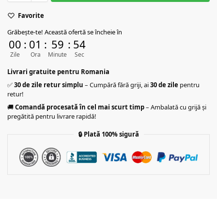
Favorite
Grăbește-te! Această ofertă se încheie în
00
:
01
:
59
:
53
Zile
Ora
Minute
Sec
Livrari gratuite pentru Romania
✅
30 de zile retur simplu
– Cumpără fără griji, ai
30 de zile
pentru
retur!
🚚
Comandă procesată în cel mai scurt timp
– Ambalată cu grijă și
pregătită pentru livrare rapidă!
🔒
Plată 100% sigură