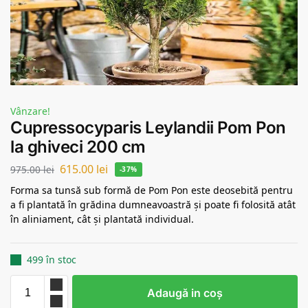
Vânzare!
Cupressocyparis Leylandii Pom Pon
la ghiveci 200 cm
615.00
lei
975.00
lei
-37%
Forma sa tunsă sub formă de Pom Pon este deosebită pentru
a fi plantată în grădina dumneavoastră și poate fi folosită atât
în aliniament, cât și plantată individual.
499 în stoc
Adaugă in coş