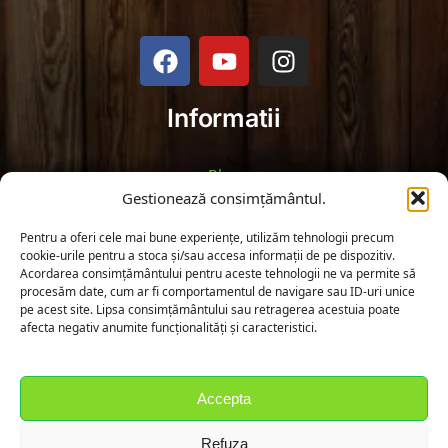
Informatii
Blog
Gestionează consimțământul.
Politica de Returnare
Pentru a oferi cele mai bune experiențe, utilizăm tehnologii precum
cookie-urile pentru a stoca și/sau accesa informații de pe dispozitiv.
Termeni și Condiții
Acordarea consimțământului pentru aceste tehnologii ne va permite să
procesăm date, cum ar fi comportamentul de navigare sau ID-uri unice
pe acest site. Lipsa consimțământului sau retragerea acestuia poate
Politica de Confidențialitate
afecta negativ anumite funcționalități și caracteristici.
Fă cunoștință cu noi!
Accepta
Strada Cimitirului 30, Fierbinții de Jos, Judetul Ialomita
Refuza