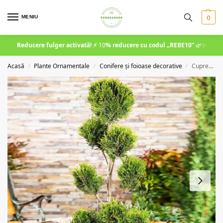
MENIU
0
Reducere fulger activată! ⚡
10
% reducere cu codul
„REBE10”
🌿✨
Acasă
Plante Ornamentale
Conifere și foioase decorative
Cupressocyparis Leylandii Pom Pon la ghiveci 200 cm
/
/
/