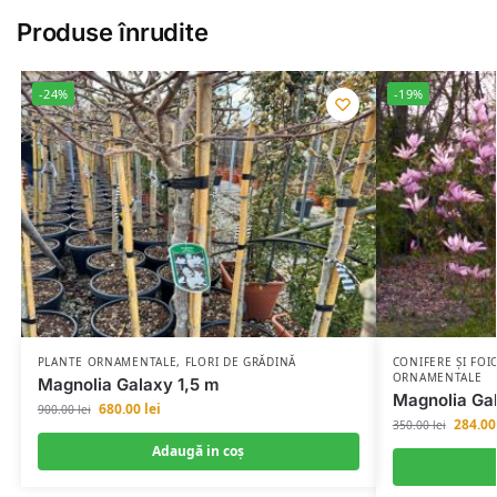
Produse înrudite
-24%
-19%
PLANTE ORNAMENTALE
,
FLORI DE GRĂDINĂ
CONIFERE ȘI FOI
ORNAMENTALE
Magnolia Galaxy 1,5 m
Magnolia Ga
680.00
lei
900.00
lei
284.0
350.00
lei
Adaugă in coş