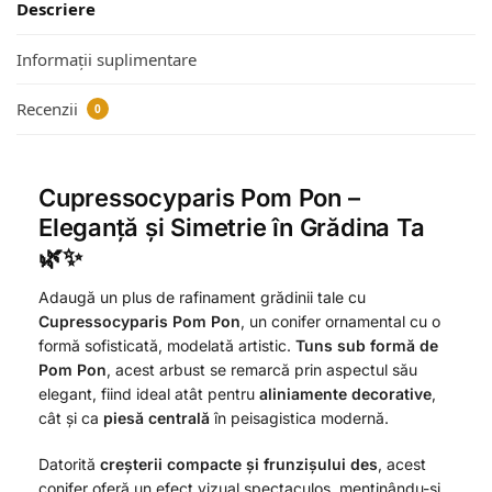
Descriere
Informații suplimentare
Recenzii
0
Cupressocyparis Pom Pon –
Eleganță și Simetrie în Grădina Ta
🌿✨
Adaugă un plus de rafinament grădinii tale cu
Cupressocyparis Pom Pon
, un conifer ornamental cu o
formă sofisticată, modelată artistic.
Tuns sub formă de
Pom Pon
, acest arbust se remarcă prin aspectul său
elegant, fiind ideal atât pentru
aliniamente decorative
,
cât și ca
piesă centrală
în peisagistica modernă.
Datorită
creșterii compacte și frunzișului des
, acest
conifer oferă un efect vizual spectaculos, menținându-și