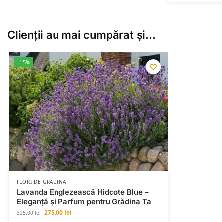
Clienții au mai cumpărat și…
-15%
FLORI DE GRĂDINĂ
Lavanda Englezească Hidcote Blue –
Eleganță și Parfum pentru Grădina Ta
275.00
lei
325.00
lei