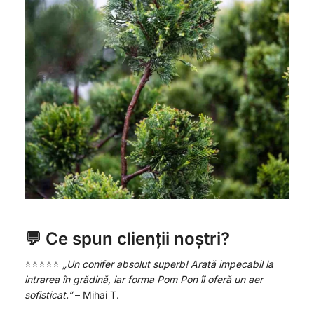
💬 Ce spun clienții noștri?
⭐️⭐️⭐️⭐️⭐️
„Un conifer absolut superb! Arată impecabil la
intrarea în grădină, iar forma Pom Pon îi oferă un aer
sofisticat.”
– Mihai T.