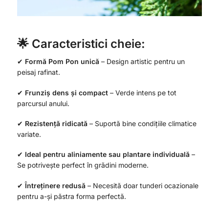
🌟 Caracteristici cheie:
✔
Formă Pom Pon unică
– Design artistic pentru un
peisaj rafinat.
✔
Frunziș dens și compact
– Verde intens pe tot
parcursul anului.
✔
Rezistență ridicată
– Suportă bine condițiile climatice
variate.
✔
Ideal pentru aliniamente sau plantare individuală
–
Se potrivește perfect în grădini moderne.
✔
Întreținere redusă
– Necesită doar tunderi ocazionale
pentru a-și păstra forma perfectă.