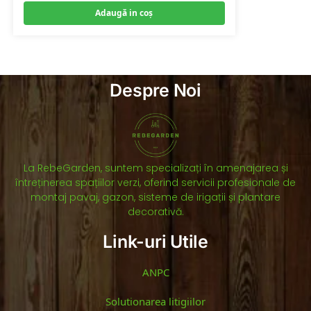
Adaugă in coş
Despre Noi
La RebeGarden, suntem specializați în amenajarea și
întreținerea spațiilor verzi, oferind servicii profesionale de
montaj pavaj, gazon, sisteme de irigații și plantare
decorativă.
Link-uri Utile
ANPC
Solutionarea litigiilor