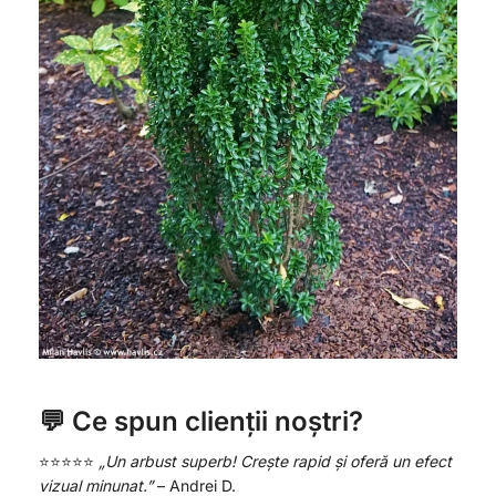
💬 Ce spun clienții noștri?
⭐️⭐️⭐️⭐️⭐️
„Un arbust superb! Crește rapid și oferă un efect
vizual minunat.”
– Andrei D.