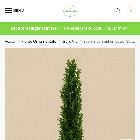
MENIU
0
Reducere fulger activată! ⚡
10
% reducere cu codul
„REBE10”
🌿✨
Acasă
Plante Ornamentale
Gard Viu
Evonimus Benkomasaki (Salba Japoneza)
/
/
/