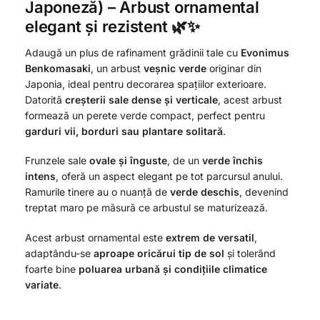
Japoneză) – Arbust ornamental
elegant și rezistent 🌿✨
Adaugă un plus de rafinament grădinii tale cu
Evonimus
Benkomasaki
, un arbust
veșnic verde
originar din
Japonia, ideal pentru decorarea spațiilor exterioare.
Datorită
creșterii sale dense și verticale
, acest arbust
formează un perete verde compact, perfect pentru
garduri vii, borduri sau plantare solitară
.
Frunzele sale
ovale și înguste
, de un
verde închis
intens
, oferă un aspect elegant pe tot parcursul anului.
Ramurile tinere au o nuanță de
verde deschis
, devenind
treptat maro pe măsură ce arbustul se maturizează.
Acest arbust ornamental este
extrem de versatil
,
adaptându-se
aproape oricărui tip de sol
și tolerând
foarte bine
poluarea urbană și condițiile climatice
variate
.