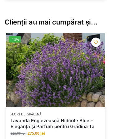
Clienții au mai cumpărat și…
-15%
FLORI DE GRĂDINĂ
Lavanda Englezească Hidcote Blue –
Eleganță și Parfum pentru Grădina Ta
275.00
lei
325.00
lei