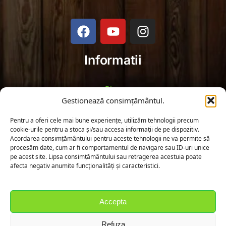
Informatii
Blog
Gestionează consimțământul.
Politica de Returnare
Pentru a oferi cele mai bune experiențe, utilizăm tehnologii precum
cookie-urile pentru a stoca și/sau accesa informații de pe dispozitiv.
Termeni și Condiții
Acordarea consimțământului pentru aceste tehnologii ne va permite să
procesăm date, cum ar fi comportamentul de navigare sau ID-uri unice
pe acest site. Lipsa consimțământului sau retragerea acestuia poate
Politica de Confidențialitate
afecta negativ anumite funcționalități și caracteristici.
Fă cunoștință cu noi!
Accepta
Strada Cimitirului 30, Fierbinții de Jos, Judetul Ialomita
Refuza