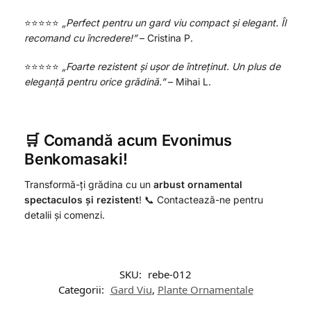
⭐️⭐️⭐️⭐️⭐️
„Perfect pentru un gard viu compact și elegant. Îl
recomand cu încredere!”
– Cristina P.
⭐️⭐️⭐️⭐️⭐️
„Foarte rezistent și ușor de întreținut. Un plus de
eleganță pentru orice grădină.”
– Mihai L.
🛒 Comandă acum Evonimus
Benkomasaki!
Transformă-ți grădina cu un
arbust ornamental
spectaculos și rezistent
! 📞 Contactează-ne pentru
detalii și comenzi.
SKU:
rebe-012
Categorii:
Gard Viu
,
Plante Ornamentale