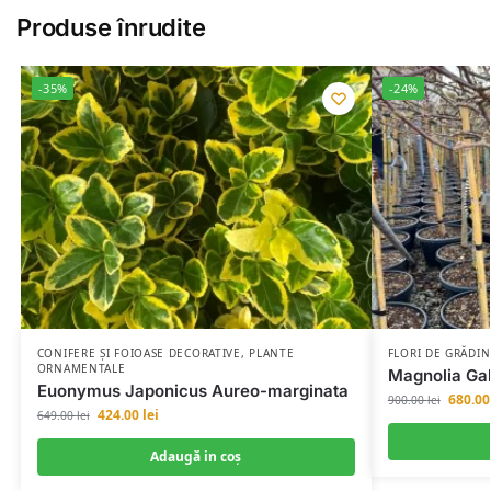
Produse înrudite
-35%
-24%
CONIFERE ȘI FOIOASE DECORATIVE
,
PLANTE
FLORI DE GRĂDIN
ORNAMENTALE
Magnolia Gal
Euonymus Japonicus Aureo-marginata
680.0
900.00
lei
424.00
lei
649.00
lei
Adaugă in coş