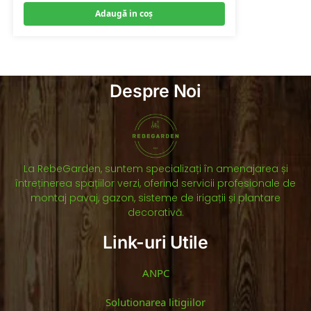
Adaugă in coş
Despre Noi
La RebeGarden, suntem specializați în amenajarea și
întreținerea spațiilor verzi, oferind servicii profesionale de
montaj pavaj, gazon, sisteme de irigații și plantare
decorativă.
Link-uri Utile
ANPC
Solutionarea litigiilor