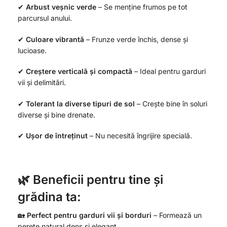
✔
Arbust veșnic verde
– Se menține frumos pe tot
parcursul anului.
✔
Culoare vibrantă
– Frunze verde închis, dense și
lucioase.
✔
Creștere verticală și compactă
– Ideal pentru garduri
vii și delimitări.
✔
Tolerant la diverse tipuri de sol
– Crește bine în soluri
diverse și bine drenate.
✔
Ușor de întreținut
– Nu necesită îngrijire specială.
🌿 Beneficii pentru tine și
grădina ta:
🏡
Perfect pentru garduri vii și borduri
– Formează un
perete natural dens și elegant.