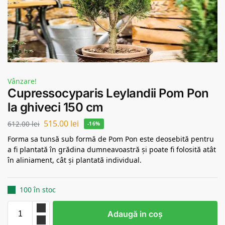
Vânzare!
Cupressocyparis Leylandii Pom Pon
la ghiveci 150 cm
515.00
lei
612.00
lei
-16%
Forma sa tunsă sub formă de Pom Pon este deosebită pentru
a fi plantată în grădina dumneavoastră și poate fi folosită atât
în aliniament, cât și plantată individual.
100 în stoc
Adaugă in coş