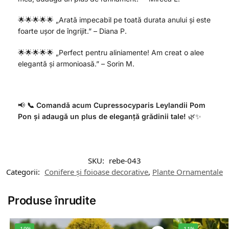
🌟🌟🌟🌟🌟 „Arată impecabil pe toată durata anului și este
foarte ușor de îngrijit.” – Diana P.
🌟🌟🌟🌟🌟 „Perfect pentru aliniamente! Am creat o alee
elegantă și armonioasă.” – Sorin M.
📢
📞 Comandă acum Cupressocyparis Leylandii Pom
Pon și adaugă un plus de eleganță grădinii tale!
🌿✨
SKU:
rebe-043
Categorii:
Conifere și foioase decorative
,
Plante Ornamentale
Produse înrudite
-19%
-11%