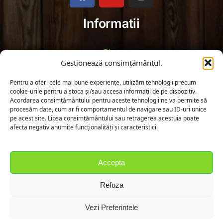
Informatii
Blog
Gestionează consimțământul.
Politica de Returnare
Pentru a oferi cele mai bune experiențe, utilizăm tehnologii precum
cookie-urile pentru a stoca și/sau accesa informații de pe dispozitiv.
Termeni și Condiții
Acordarea consimțământului pentru aceste tehnologii ne va permite să
procesăm date, cum ar fi comportamentul de navigare sau ID-uri unice
pe acest site. Lipsa consimțământului sau retragerea acestuia poate
Politica de Confidențialitate
afecta negativ anumite funcționalități și caracteristici.
Fă cunoștință cu noi!
Accepta
Strada Cimitirului 30, Fierbinții de Jos, Judetul Ialomita
Refuza
Tel :
+40 764 530 691
Email :
contact@rebegarden.ro
Vezi Preferintele