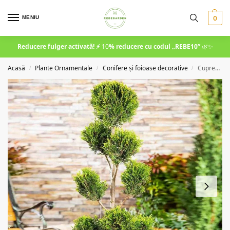
MENIU
0
Reducere fulger activată! ⚡
10
% reducere cu codul
„REBE10”
🌿✨
Acasă
Plante Ornamentale
Conifere și foioase decorative
Cupressocyparis Leylandii Pom Pon la ghiveci 150 cm
/
/
/