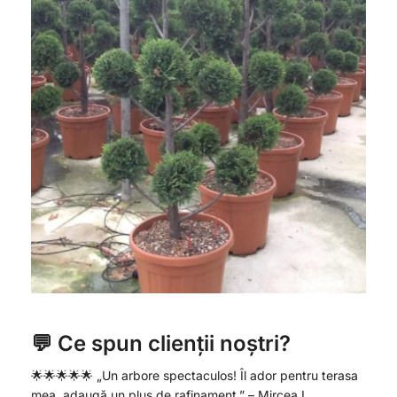
💬 Ce spun clienții noștri?
🌟🌟🌟🌟🌟 „Un arbore spectaculos! Îl ador pentru terasa
mea, adaugă un plus de rafinament.” – Mircea L.