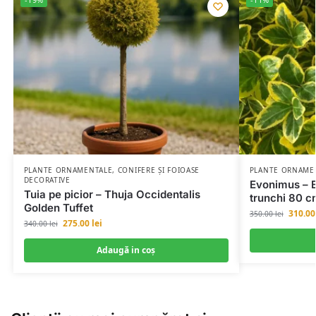
PLANTE ORNAMENTALE
,
CONIFERE ȘI FOIOASE
PLANTE ORNAME
DECORATIVE
Evonimus – 
Tuia pe picior – Thuja Occidentalis
trunchi 80 c
Golden Tuffet
310.0
350.00
lei
275.00
lei
340.00
lei
Adaugă in coş