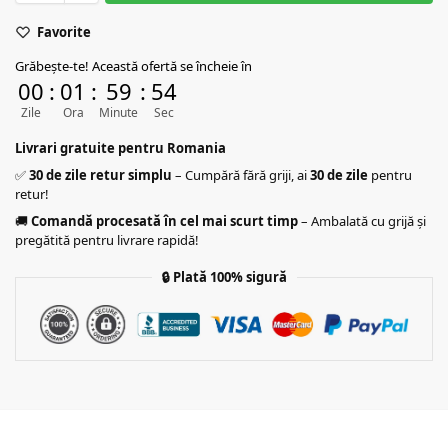
Favorite
Grăbește-te! Această ofertă se încheie în
00
:
01
:
59
:
53
Zile
Ora
Minute
Sec
Livrari gratuite pentru Romania
✅
30 de zile retur simplu
– Cumpără fără griji, ai
30 de zile
pentru
retur!
🚚
Comandă procesată în cel mai scurt timp
– Ambalată cu grijă și
pregătită pentru livrare rapidă!
🔒
Plată 100% sigură