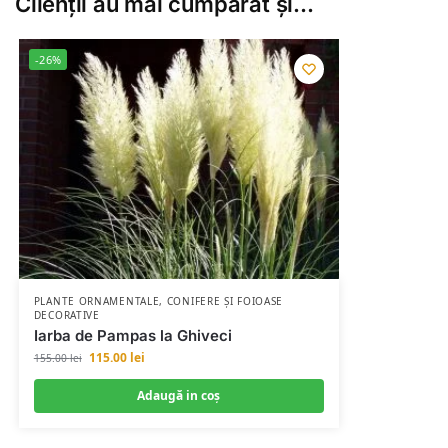
Clienții au mai cumpărat și…
-26%
PLANTE ORNAMENTALE
,
CONIFERE ȘI FOIOASE
DECORATIVE
Iarba de Pampas la Ghiveci
115.00
lei
155.00
lei
Adaugă in coş