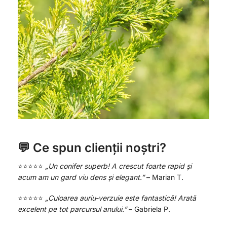
💬 Ce spun clienții noștri?
⭐️⭐️⭐️⭐️⭐️
„Un conifer superb! A crescut foarte rapid și
acum am un gard viu dens și elegant.”
– Marian T.
⭐️⭐️⭐️⭐️⭐️
„Culoarea auriu-verzuie este fantastică! Arată
excelent pe tot parcursul anului.”
– Gabriela P.