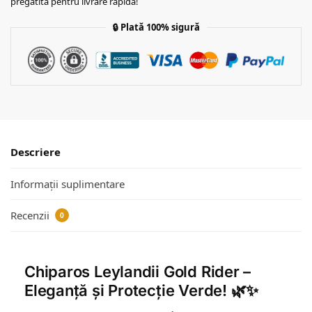
pregătită pentru livrare rapidă!
🔒
Plată 100% sigură
Descriere
Informații suplimentare
Recenzii
0
Chiparos Leylandii Gold Rider –
Eleganță și Protecție Verde! 🌿✨