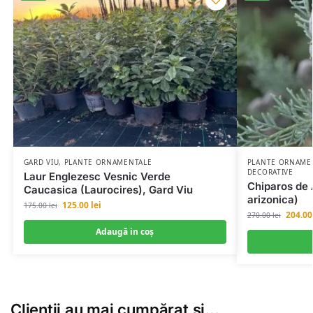
GARD VIU
,
PLANTE ORNAMENTALE
PLANTE ORNAME
DECORATIVE
Laur Englezesc Vesnic Verde
Chiparos de 
Caucasica (Laurocires), Gard Viu
arizonica)
125.00
lei
175.00
lei
204.0
270.00
lei
Adaugă in coş
Clienții au mai cumpărat și…