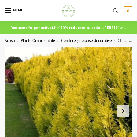
MENIU
0
Reducere fulger activată! ⚡
10
% reducere cu codul
„REBE10”
🌿✨
Acasă
Plante Ornamentale
Conifere și foioase decorative
Chiparos Leylandii Gold Rider 200 cm
/
/
/