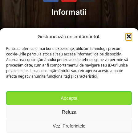
Informatii
Blog
Gestionează consimțământul.
Politica de Returnare
Pentru a oferi cele mai bune experiențe, utilizăm tehnologii precum
cookie-urile pentru a stoca și/sau accesa informații de pe dispozitiv.
Termeni și Condiții
Acordarea consimțământului pentru aceste tehnologii ne va permite să
procesăm date, cum ar fi comportamentul de navigare sau ID-uri unice
pe acest site. Lipsa consimțământului sau retragerea acestuia poate
Politica de Confidențialitate
afecta negativ anumite funcționalități și caracteristici.
Fă cunoștință cu noi!
Accepta
Strada Cimitirului 30, Fierbinții de Jos, Judetul Ialomita
Refuza
Tel :
+40 764 530 691
Email :
contact@rebegarden.ro
Vezi Preferintele