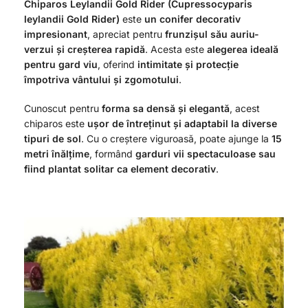
Chiparos Leylandii Gold Rider (Cupressocyparis
leylandii Gold Rider)
este
un conifer decorativ
impresionant
, apreciat pentru
frunzișul său auriu-
verzui și creșterea rapidă
. Acesta este
alegerea ideală
pentru gard viu
, oferind
intimitate și protecție
împotriva vântului și zgomotului
.
Cunoscut pentru
forma sa densă și elegantă
, acest
chiparos este
ușor de întreținut și adaptabil la diverse
tipuri de sol
. Cu o creștere viguroasă, poate ajunge la
15
metri înălțime
, formând
garduri vii spectaculoase sau
fiind plantat solitar ca element decorativ
.