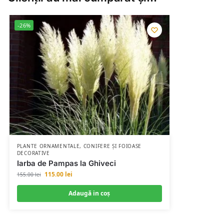
-26%
PLANTE ORNAMENTALE
,
CONIFERE ȘI FOIOASE
DECORATIVE
Iarba de Pampas la Ghiveci
115.00
lei
155.00
lei
Adaugă in coş