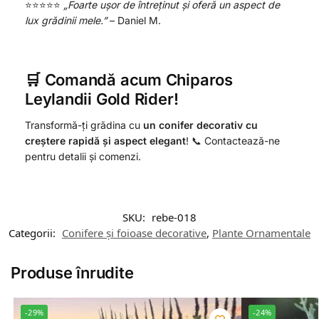
⭐️⭐️⭐️⭐️⭐️
„Foarte ușor de întreținut și oferă un aspect de
lux grădinii mele.”
– Daniel M.
🛒 Comandă acum Chiparos
Leylandii Gold Rider!
Transformă-ți grădina cu
un conifer decorativ cu
creștere rapidă și aspect elegant
! 📞 Contactează-ne
pentru detalii și comenzi.
SKU:
rebe-018
Categorii:
Conifere și foioase decorative
,
Plante Ornamentale
Produse înrudite
-29%
-24%