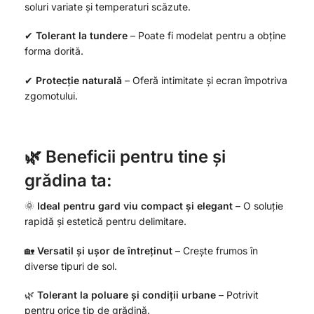
soluri variate și temperaturi scăzute.
✔
Tolerant la tundere
– Poate fi modelat pentru a obține
forma dorită.
✔
Protecție naturală
– Oferă intimitate și ecran împotriva
zgomotului.
🌿 Beneficii pentru tine și
grădina ta:
🌞
Ideal pentru gard viu compact și elegant
– O soluție
rapidă și estetică pentru delimitare.
🏡
Versatil și ușor de întreținut
– Crește frumos în
diverse tipuri de sol.
🌿
Tolerant la poluare și condiții urbane
– Potrivit
pentru orice tip de grădină.