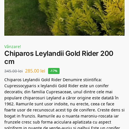
Vânzare!
Chiparos Leylandii Gold Rider 200
cm
285.00
lei
345.00
lei
-17%
Chiparos Leylandii Gold Rider Denumire stiintifica:
Cupressocyparis x leylandii Gold Rider este un conifer
decorativ, din familia Cupresaceae, unul dintre cele mai
populare chiparosuri Leyland a căror origine este datată în
1962. Ramurile sunt usor indoite, nu erecte, ceea ce face
foarte usor de recunoscut acest tip de conifere. Creste dens si
bogat in frunzis. Ramurile au o nuanta maroniu-roscata iar
frunzele cresc sub forma aciculara aplatizata cu aspect
solziform in nuante de verde-auriu si galbui.Este un conifer