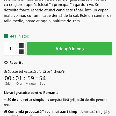
cu creștere rapidă, folosit în principal în garduri vii. Se
dezvoltă foarte repede atunci când este tânăr, într-un copac
înalt, colinar, cu ramificație densă de la sol. Este un conifer de
talie medie, poate atinge o inaltime de 15m.
441 în stoc
Adaugă in coş
Favorite
Grăbește-te! Această ofertă se încheie în
00
:
01
:
59
:
53
Zile
Ora
Minute
Sec
Livrari gratuite pentru Romania
✅
30 de zile retur simplu
– Cumpără fără griji, ai
30 de zile
pentru
retur!
🚚
Comandă procesată în cel mai scurt timp
– Ambalată cu grijă și