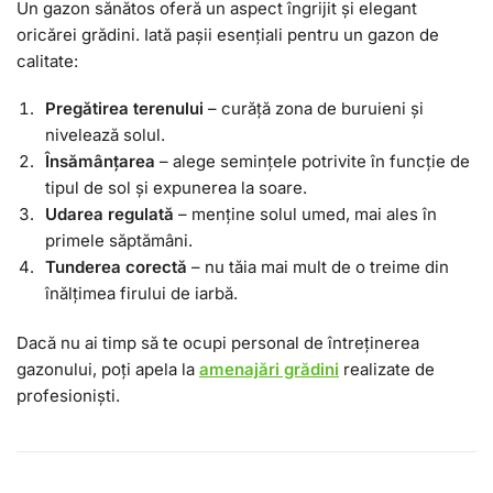
Un gazon sănătos oferă un aspect îngrijit și elegant
oricărei grădini. Iată pașii esențiali pentru un gazon de
calitate:
Pregătirea terenului
– curăță zona de buruieni și
nivelează solul.
Însămânțarea
– alege semințele potrivite în funcție de
tipul de sol și expunerea la soare.
Udarea regulată
– menține solul umed, mai ales în
primele săptămâni.
Tunderea corectă
– nu tăia mai mult de o treime din
înălțimea firului de iarbă.
Dacă nu ai timp să te ocupi personal de întreținerea
gazonului, poți apela la
amenajări grădini
realizate de
profesioniști.