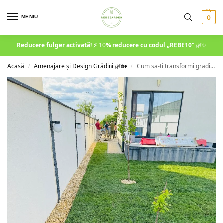
MENIU
0
Reducere fulger activată! ⚡
10
% reducere cu codul
„REBE10”
🌿✨
Acasă
Amenajare și Design Grădini 🌿🏡
Cum sa-ti transformi gradina intr-un colt de rai cu RebeGarden.ro
/
/